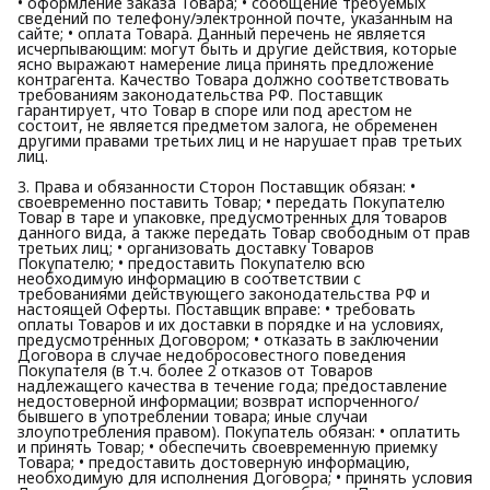
• оформление заказа Товара; • сообщение требуемых
сведений по телефону/электронной почте, указанным на
сайте; • оплата Товара. Данный перечень не является
исчерпывающим: могут быть и другие действия, которые
ясно выражают намерение лица принять предложение
контрагента. Качество Товара должно соответствовать
требованиям законодательства РФ. Поставщик
гарантирует, что Товар в споре или под арестом не
состоит, не является предметом залога, не обременен
другими правами третьих лиц и не нарушает прав третьих
лиц.
3. Права и обязанности Сторон Поставщик обязан: •
своевременно поставить Товар; • передать Покупателю
Товар в таре и упаковке, предусмотренных для товаров
данного вида, а также передать Товар свободным от прав
третьих лиц; • организовать доставку Товаров
Покупателю; • предоставить Покупателю всю
необходимую информацию в соответствии с
требованиями действующего законодательства РФ и
настоящей Оферты. Поставщик вправе: • требовать
оплаты Товаров и их доставки в порядке и на условиях,
предусмотренных Договором; • отказать в заключении
Договора в случае недобросовестного поведения
Покупателя (в т.ч. более 2 отказов от Товаров
надлежащего качества в течение года; предоставление
недостоверной информации; возврат испорченного/
бывшего в употреблении товара; иные случаи
злоупотребления правом). Покупатель обязан: • оплатить
и принять Товар; • обеспечить своевременную приемку
Товара; • предоставить достоверную информацию,
необходимую для исполнения Договора; • принять условия