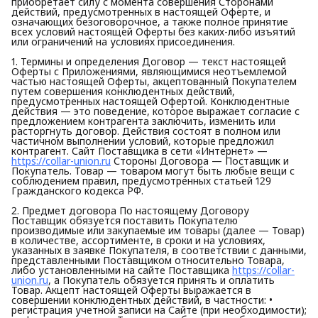
приобретает силу с момента совершения Сторонами
действий, предусмотренных в настоящей Оферте, и
означающих безоговорочное, а также полное принятие
всех условий настоящей Оферты без каких-либо изъятий
или ограничений на условиях присоединения.
1. Термины и определения Договор — текст настоящей
Оферты с Приложениями, являющимися неотъемлемой
частью настоящей Оферты, акцептованный Покупателем
путем совершения конклюдентных действий,
предусмотренных настоящей Офертой. Конклюдентные
действия — это поведение, которое выражает согласие с
предложением контрагента заключить, изменить или
расторгнуть договор. Действия состоят в полном или
частичном выполнении условий, которые предложил
контрагент. Сайт Поставщика в сети «Интернет» —
https://collar-union.ru
Стороны Договора — Поставщик и
Покупатель. Товар — товаром могут быть любые вещи с
соблюдением правил, предусмотренных статьей 129
Гражданского кодекса РФ.
2. Предмет договора По настоящему Договору
Поставщик обязуется поставить Покупателю
производимые или закупаемые им товары (далее — Товар)
в количестве, ассортименте, в сроки и на условиях,
указанных в заявке Покупателя, в соответствии с данными,
представленными Поставщиком относительно Товара,
либо установленными на сайте Поставщика
https://collar-
union.ru
, а Покупатель обязуется принять и оплатить
Товар. Акцепт настоящей Оферты выражается в
совершении конклюдентных действий, в частности: •
регистрация учетной записи на Сайте (при необходимости);