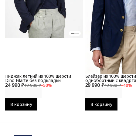
Пиджак летний из 100% шерсти
Блейзер из 100% шерст
Dino Filarte без подкладки
однобортный с квадрт
24 990 ₽
29 990 ₽
лацканом
49 980 ₽
−
50
%
49 980 ₽
−
40
%
В корзину
В корзину