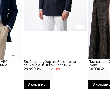
и VBC
Блейзер двубортный с острым
Пиджак из 1
аным
лацканом из 100% шерсти VBC
Evans
29 990 ₽
34 990 ₽
60 000 ₽
−
50
%
69 
В корзину
В корзин