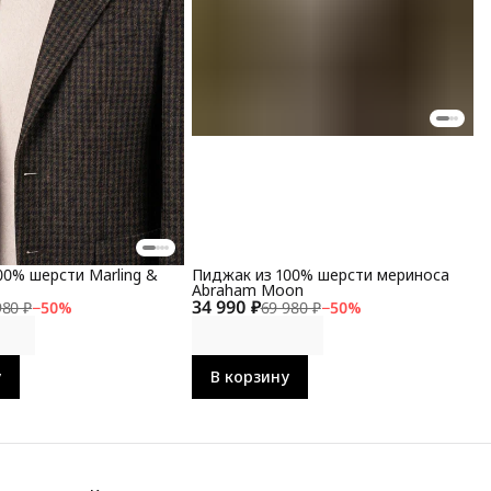
00% шерсти Marling &
Пиджак из 100% шерсти мериноса
Abraham Moon
34 990 ₽
980 ₽
−
50
%
69 980 ₽
−
50
%
у
В корзину