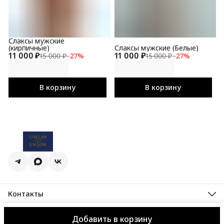
Слаксы мужские
(кирпичные)
Слаксы мужские (Белые)
11 000 ₽
11 000 ₽
15 000 ₽
−
27
%
15 000 ₽
−
27
%
В корзину
В корзину
Контакты
Адрес
Важно! Шоурум работает только по предварительной
Добавить в корзину
Оплата
Доставка
Правила возврата
Реквизиты
Оферта
Политик
записи. Пожалуйста, позвоните нам минимум за 1 час до