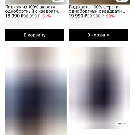
Пиджак из 100% шерсти
Пиджак из 100% шерсти
однобортный с квадратным
однобортный с квадратным
18 990 ₽
лацканом в рисунок"Принц
19 990 ₽
лацканом в
38 990 ₽
−
51
%
39 980 ₽
−
50
%
Уэльский"
рисунок"гусиная лапка"
В корзину
В корзину