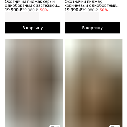
Охотничий пиджак серый
Охотничий пиджак
однобортный с застежкой и
коричневый однобортный с
19 990 ₽
локтевой накладкой (elbow
19 990 ₽
застежкой и локтевой
39 980 ₽
−
50
%
39 980 ₽
−
50
%
patch)
накладкой (elbow patch)
В корзину
В корзину