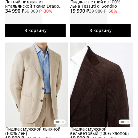
Летний пиджак из
Пиджак летний из 100%
итальянской ткани Drago
льна Tessuti di Sondrio
34 990 ₽
(шерсть,шёлк, лён)
19 990 ₽
50 000 ₽
−
30
%
39 980 ₽
−
50
%
В корзину
В корзину
Пиджак мужской льняной
Пиджак мужской
(100% лён)
вельветовый (100% хлопок)
19 990 ₽
19 990 ₽