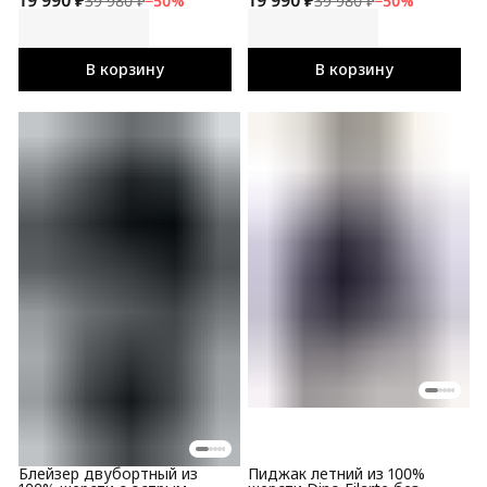
39 980 ₽
−
50
%
39 980 ₽
−
50
%
В корзину
В корзину
Блейзер двубортный из
Пиджак летний из 100%