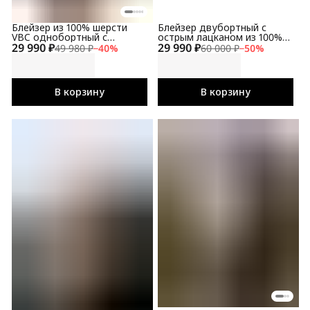
Блейзер из 100% шерсти
Блейзер двубортный с
VBC однобортный с
острым лацканом из 100%
29 990 ₽
квадртаным лацканом
29 990 ₽
шерсти VBC
49 980 ₽
−
40
%
60 000 ₽
−
50
%
В корзину
В корзину